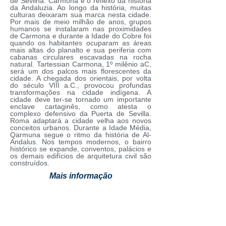
de Sevilha. Carmona é o reflexo da história
da Andaluzia. Ao longo da história, muitas
culturas deixaram sua marca nesta cidade.
Por mais de meio milhão de anos, grupos
humanos se instalaram nas proximidades
de Carmona e durante a Idade do Cobre foi
quando os habitantes ocuparam as áreas
mais altas do planalto e sua periferia com
cabanas circulares escavadas na rocha
natural. Tartessian Carmona, 1º milênio aC,
será um dos palcos mais florescentes da
cidade. A chegada dos orientais, por volta
do século VIII a.C., provocou profundas
transformações na cidade indígena. A
cidade deve ter-se tornado um importante
enclave cartaginês, como atesta o
complexo defensivo da Puerta de Sevilla.
Roma adaptará a cidade velha aos novos
conceitos urbanos. Durante a Idade Média,
Qarmuna segue o ritmo da história de Al-
Andalus. Nos tempos modernos, o bairro
histórico se expande, conventos, palácios e
os demais edifícios de arquitetura civil são
construídos.
Mais informação