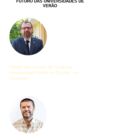
FUTURO DAS UNIVERSIDADES DE
VERÃO
Francisco Hidalgo Rosendo
Diretor dos Cursos de Verão da
Universidade Pablo de Olavide
em
Carmona
(Coordenador)
Francisco Javier Garcia Rodrigues