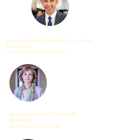
Manuel Gertudrix
Vice-presidente de Qualidade, Ética
e boa
governação
Universidade Rei Juan Carlos
Marisol Morales ladrão
Vice-presidente de Gestão da
Qualidade
Universidade de Alcalá