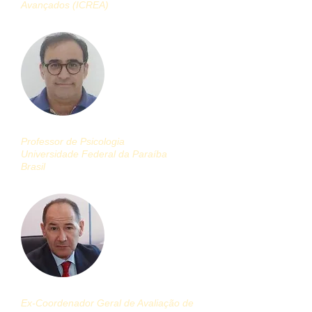
Avançados (ICREA)
Bernardino Fernández Calvo
Professor de Psicologia
Universidade Federal da Paraíba
Brasil
Demétrio Castro
Ex-Coordenador Geral de Avaliação de