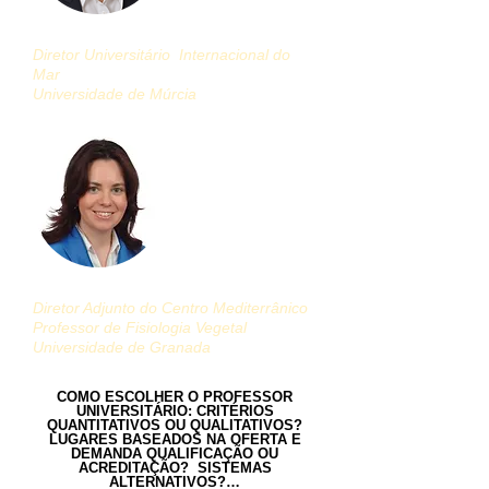
Maria José Portillo Navarro
Diretor Universitário
Internacional do
Mar
Universidade de Múrcia
Maria Vanesa Martos Nunez
Diretor Adjunto do Centro Mediterrânico
Professor de Fisiologia Vegetal
Universidade de Granada
COMO ESCOLHER O PROFESSOR
UNIVERSITÁRIO: CRITÉRIOS
QUANTITATIVOS OU QUALITATIVOS?
LUGARES BASEADOS NA OFERTA E
DEMANDA QUALIFICAÇÃO OU
ACREDITAÇÃO? SISTEMAS
ALTERNATIVOS?…