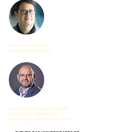
Inácio Aedo
Vice-reitor de Ensino
Universidade Carlos III
Juan Antonio Huertas Martinez
Vice-Reitor de Ensino, Inovação
Educacional
e Qualidade
Universidade Autônoma de Madri