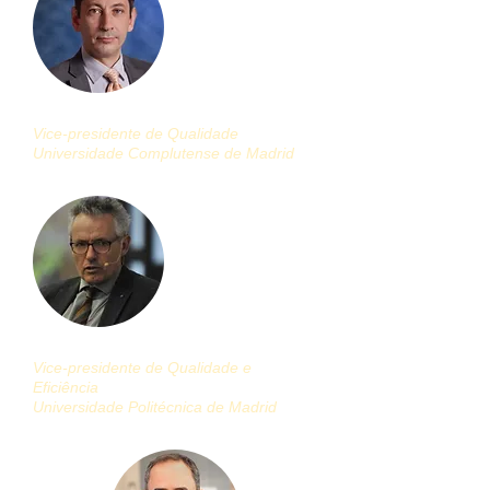
Miguel Angel Alfaiate
Vice-presidente de Qualidade
Universidade Complutense de Madrid
Alberto Garrido
Vice-presidente de Qualidade e
Eficiência
Universidade Politécnica de Madrid