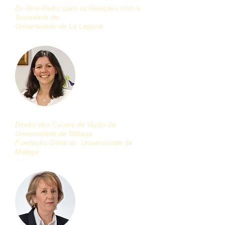
Ex-Vice-Reitor para as Relações com a
Sociedade do
Universidade de La Laguna
Elsa Marina Álvarez
Diretor dos Cursos de Verão da
Universidade de Málaga
Fundação Geral da
Universidade de
Málaga