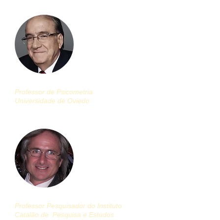
José Muniz Fernández
Professor de Psicometria
Universidade de Oviedo
(Coordenador)
Gustavo Slaver
Professor Pesquisador do Instituto
Catalão de
Pesquisa e Estudos