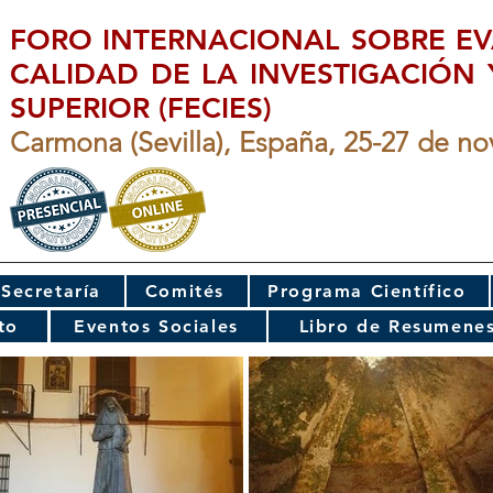
FORO INTERNACIONAL SOBRE EV
CALIDAD DE LA INVESTIGACIÓN
SUPERIOR (FECIES)
Carmona (Sevilla), España, 25-27 de n
Secretaría
Comités
Programa Científico
to
Eventos Sociales
Libro de Resumene