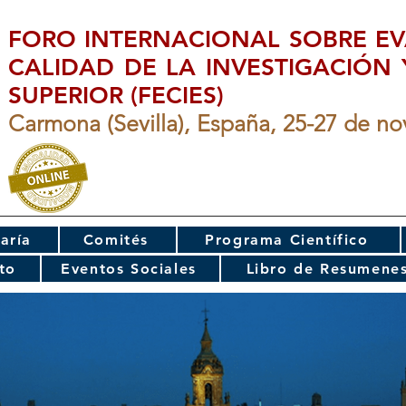
FORO INTERNACIONAL SOBRE EV
CALIDAD DE LA INVESTIGACIÓN
SUPERIOR (FECIES)
Carmona (Sevilla), España, 25-27 de n
aría
Comités
Programa Científico
to
Eventos Sociales
Libro de Resumene